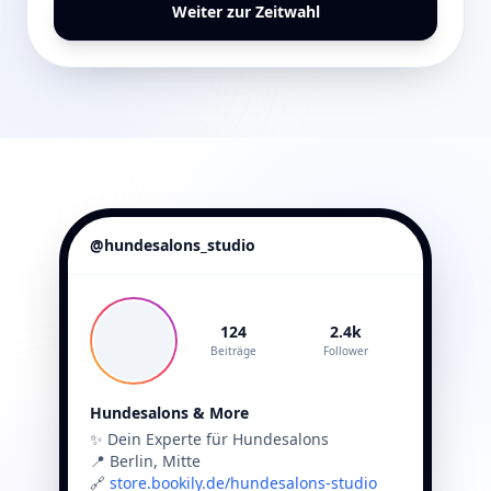
Weiter zur Zeitwahl
@hundesalons_studio
124
2.4k
Beiträge
Follower
Hundesalons & More
✨ Dein Experte für Hundesalons
📍 Berlin, Mitte
🔗
store.bookily.de/hundesalons-studio