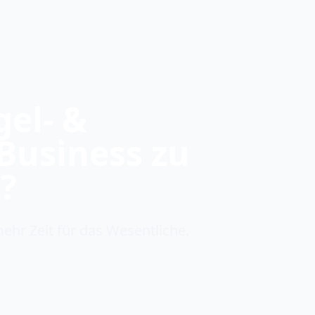
gel- &
Business zu
?
mehr Zeit für das Wesentliche.